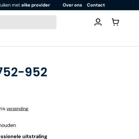
ruiken met
elke provider
Over ons
Contact
Inloggen
Winkelwa
752-952
atis
verzending
.
thouden
ssionele uitstraling