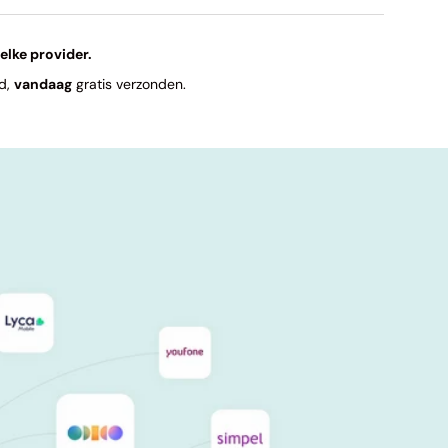
t
elke provider.
ld,
vandaag
gratis verzonden.