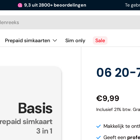
9,3 uit 2800+ beoordelingen
Te geb
Prepaid simkaarten
Sim only
Sale
06 20-
€9,99
Inclusief 21% btw. Gr
Makkelijk te on
Geeft een
profe