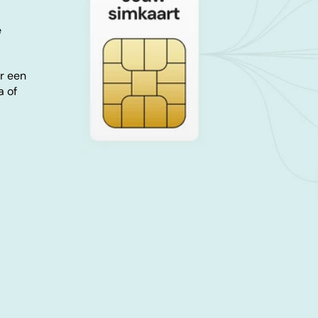
e
r een
a of